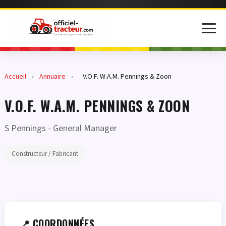
Accueil
›
Annuaire
›
V.O.F. W.A.M. Pennings & Zoon
V.O.F. W.A.M. PENNINGS & ZOON
S Pennings
- General Manager
Constructeur / Fabricant
📍 COORDONNÉES