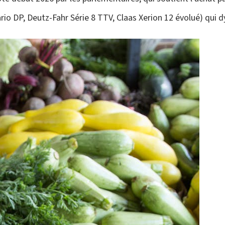
o DP, Deutz-Fahr Série 8 TTV, Claas Xerion 12 évolué) qui dy