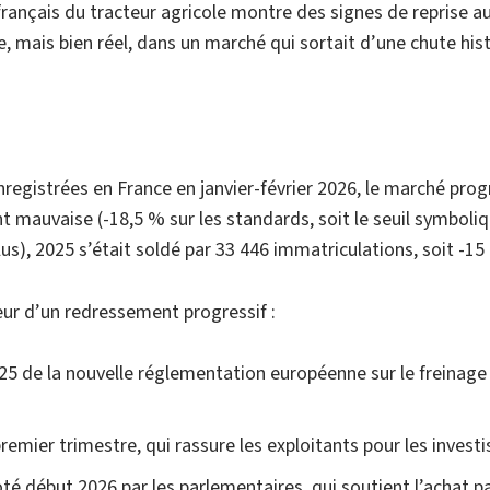
rançais du tracteur agricole montre des signes de reprise a
e, mais bien réel, dans un marché qui sortait d’une chute hi
registrées en France en janvier-février 2026, le marché pro
mauvaise (-18,5 % sur les standards, soit le seuil symbolique
s), 2025 s’était soldé par 33 446 immatriculations, soit -15 
eur d’un redressement progressif :
025 de la nouvelle réglementation européenne sur le freinage
e premier trimestre, qui rassure les exploitants pour les inv
té début 2026 par les parlementaires, qui soutient l’achat p